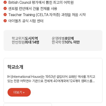
British Council 평가에서 뽑힌 최고의 어학원
센트럴 런던에서 건물 전체를 사용
Teacher Training (CELTA 자격증) 과정을 처음 시작
아이엘츠 공식 시험 센터
학교위치
도시지역
운영레벨
8단계
한반정원
최대 14명
한국학생
10% 미만
학교소개
IH (International House)는 1953년 설립되어 오래된 역사를 가지고
있는 전문 어학연수 기관으로 전세계 40여개국에 124개의 캠퍼스를
가지고 있습니다. IH-London 어학원은 60여 년 이상 전세계 학생들과
직장인들에게 영어를 가르쳐 왔습니다. 오늘날 최신의 교습법과 기술을
더보기 +
이용하여 새로운 세대들에게 새로운 언어교수법을 통해 차별화 된
언어연수를 제공하고 있습니다. 전 세계 IH 센터 중 가장 큰 규모를
자랑하며, 총 9개층에 교실이 위치하고 있으며 교실은 56개 정도를