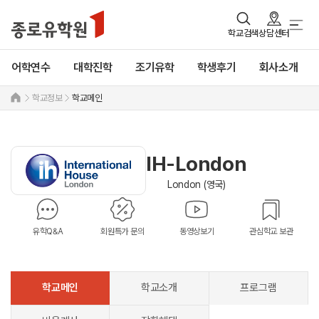
학교검색
상담센터
어학연수
대학진학
조기유학
학생후기
회사소개
학교정보
학교메인
IH-London
London (영국)
유학Q&A
회원특가 문의
동영상보기
관심학교 보관
학교메인
학교소개
프로그램