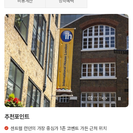
비용계산
장학혜택
<
>
02
/
03
|
추천포인트
센트럴 런던의 가장 중심가 1존 코벤트 가든 근처 위치