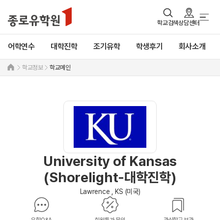
학교검색
상담센터
어학연수
대학진학
조기유학
학생후기
회사소개
학교정보
학교메인
University of Kansas
(Shorelight-대학진학)
Lawrence , KS (미국)
유학Q&A
회원특가 문의
관심학교 보관