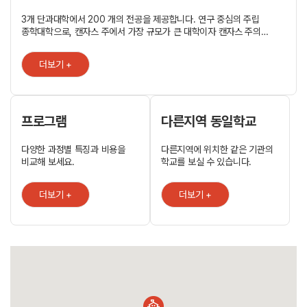
3개 단과대학에서 200 개의 전공을 제공합니다. 연구 중심의 주립
종학대학으로, 캔자스 주에서 가장 규모가 큰 대학이자 캔자스 주의
대학교 시스템을 관할하는 플래그십 대학입니다. 취업과 연계한 교육
프로그램이 잘돼 있고, career counsellor 취업 관련 안내를
더보기 +
전담합니다. - 2017 US News and World Report 주립대 랭킹 56위
- 2017 US News and World Report ?경영대 랭킹 63위 - 2017 US
News and World Report 공대 랭킹 75위 - 2016 US News and
World Report 교육대학원 랭킹 15위 - 우수학과: 경영학, 공학, 교육학,
약학, 간호학, 도시경영, 공공관리행정, 작업치료, 커뮤니케이션 등 -
프로그램
다른지역 동일학교
학업과정: 13개 단과대학(200여개 이상의 전공)
다양한 과정별 특징과 비용을
다른지역에 위치한 같은 기관의
비교해 보세요.
학교를 보실 수 있습니다.
더보기 +
더보기 +