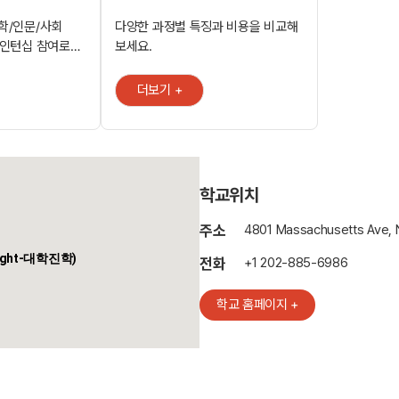
학/인문/사회
다양한 과정별 특징과 비용을 비교해
 인턴십 참여로
보세요.
업 등 학교와
더보기 +
port 정치학 랭킹
학 - 교수:
학, 통계학,
학교위치
주소
4801 Massachusetts Ave, 
elight-대학진학)
전화
+1 202-885-6986
학교 홈페이지 +