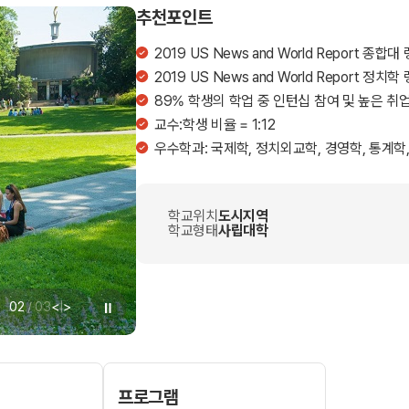
추천포인트
2019 US News and World Report 종합대
2019 US News and World Report 정치학
89% 학생의 학업 중 인턴십 참여 및 높은 취
교수:학생 비율 = 1:12
우수학과: 국제학, 정치외교학, 경영학, 통계학
학교위치
도시지역
학교형태
사립대학
02
/
03
<
|
>
프로그램