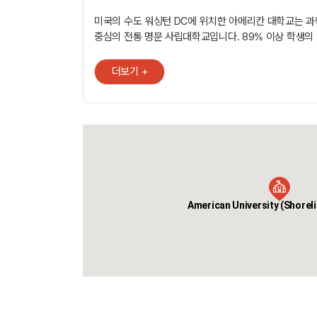
미국의 수도 워싱턴 DC에 위치한 아메리칸 대학교는 과
중심의 전통 명문 사립대학교입니다. 89% 이상 학생의
취업률이 높고, 학생 대 교수진 비율이 12:1, 학업과 취
교수진의 지원이 많습니다. - 2019 US News and World Report
더보기 +
종합대 랭킹 78위 - 2019 US News and World Re
56위 - 89% 학생의 학업 중 인턴십 참여 및 높은 취업률의 대
학생 비율 = 1:12 - 우수학과: 국제학, 정치외교학, 경영
심리학, 신문방송학 등 - 학업과정: 65 개 이상의 전공
American University (Shor