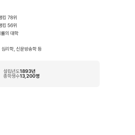
 랭킹 78위
 랭킹 56위
업률의 대학
, 심리학, 신문방송학 등
설립년도
1893년
총학생수
13,200명