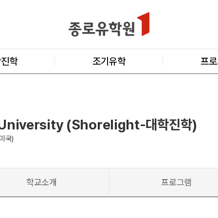
학진학
조기유학
프로
University (Shorelight-대학진학)
(미국)
학교소개
프로그램