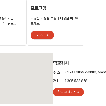
프로그램
 향상시키는
다양한 과정별 특징과 비용을 비교해
보세요.
EF 어학연수
수영장을
더보기 +
 본교에는 각
기 위해 에어컨이
습니다. 수
자 그대로
학교위치
활의 일부입니다.
 것인지
주소
2469 Collins Avenue, Miam
 .
h
전화
1 305 538 8581
킹에 유리
학교 홈페이지 +