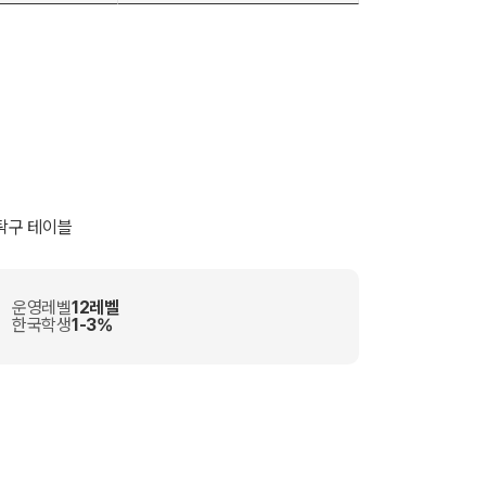
 탁구 테이블
운영레벨
12레벨
한국학생
1-3%