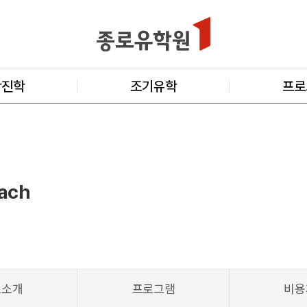
학진학
조기유학
프로
ach
교소개
프로그램
비용