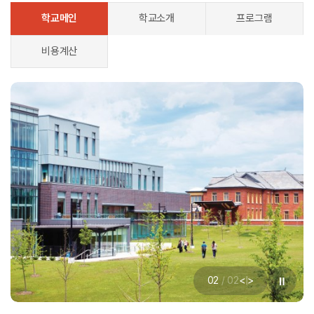
학교메인
학교소개
프로그램
비용계산
<
>
02
/
02
|