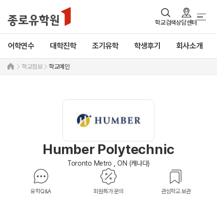
학교검색
상담센터
어학연수
대학진학
조기유학
학생후기
회사소개
학교정보
학교메인
Humber Polytechnic
Toronto Metro , ON (캐나다)
유학Q&A
회원특가 문의
관심학교 보관