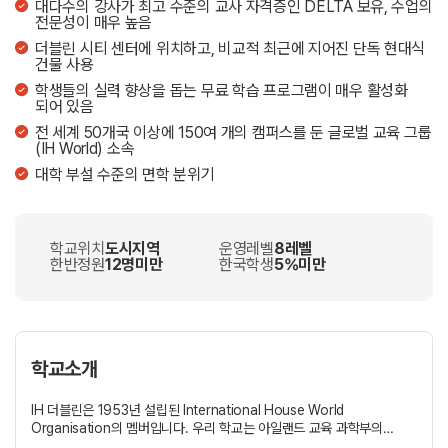
대다수의 강사가 최고 수준의 교사 자격증인 DELTA 보유, 수업의
전문성이 매우 높음
더블린 시티 센터에 위치하고, 비교적 최근에 지어진 단독 현대식
건물 사용
학생들의 실력 향상을 돕는 무료 학습 프로그램이 매우 활성화
되어 있음
전 세계 50개국 이상에 150여 개의 캠퍼스를 둔 글로벌 교육 그룹
(IH World) 소속
대학 부설 수준의 면학 분위기
학교위치
도시지역
운영레벨
8레벨
한반정원
12명미만
한국학생
5%미만
학교소개
IH 더블린은 1953년 설립된 International House World
Organisation의 멤버입니다. 우리 학교는 아일랜드 교육 과학부의
승인을 받은 학교로 ACELS (the Advisory Council for English