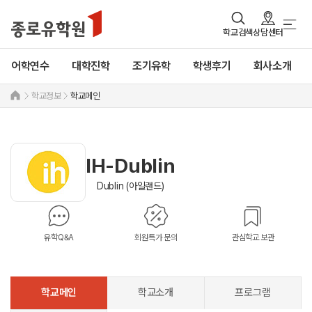
학교검색
상담센터
어학연수
대학진학
조기유학
학생후기
회사소개
학교정보
학교메인
IH-Dublin
Dublin (아일랜드)
유학Q&A
회원특가 문의
관심학교 보관
학교메인
학교소개
프로그램