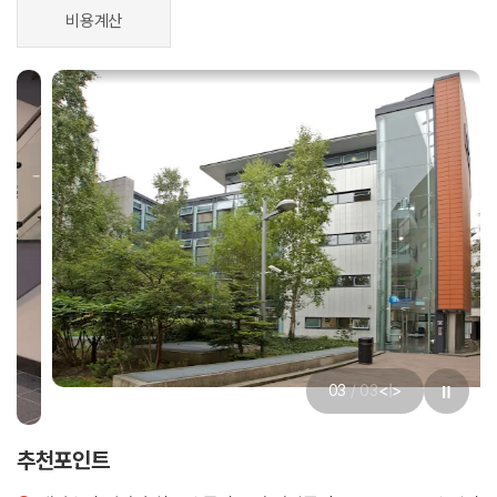
비용계산
<
>
03
/
03
|
추천포인트