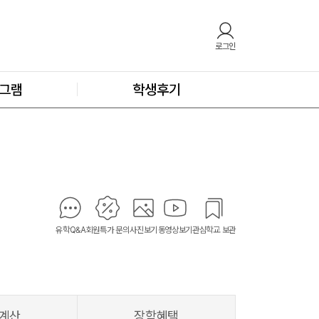
로그인
그램
학생후기
유학Q&A
회원특가 문의
사진보기
동영상보기
관심학교 보관
계산
장학혜택