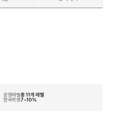
운영레벨
총 11개 레벨
한국학생
7~10%