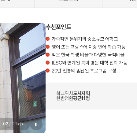
추천포인트
가족적인 분위기의 중소규모 어학교
영어 또는 프랑스어 이중 언어 학습 가능
적은 한국 학생 비율과 다양한 국적비율
ILSC와 연계된 북미 명문 대학 진학 가능
20년 전통의 엄선된 프로그램 구성
학교위치
도시지역
한반정원
평균11명
02
/
03
<
|
>