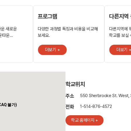
프로그램
다른지역
타운 새로운
다양한 과정별 특징과 비용을 비교해
다른지역에 
다운타운
보세요.
학교를 보실 
 몬트리올 프로그램을
더보기 +
더보기 
들의 등하교가 매우
 캠퍼스들과
 머신을 갖춘 키친
스의 예상 모습을
학교위치
QC
주소
550 Sherbrooke St. West, 
 CAQ 불가)
니다. 학생의
전화
1-514-876-4572
 원하는 수업을
미있게 학습하도록
학교 홈페이지 +