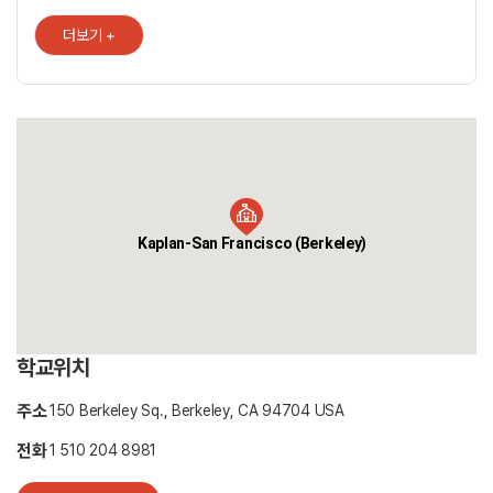
Apartment Fillmore
더보기 +
Kaplan-San Francisco (Berkeley)
학교위치
주소
150 Berkeley Sq., Berkeley, CA 94704 USA
전화
1 510 204 8981