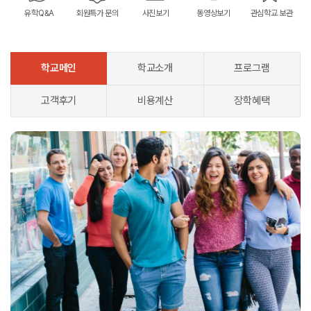
유학Q&A
회원특가 문의
사진보기
동영상보기
관심학교 보관
학교메인
학교소개
프로그램
고객후기
비용계산
장학혜택