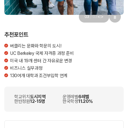
<
>
03
/
03
|
추천포인트
버클리는 문화와 학문의 도시!
UC Berkeley 국제 자격증 과정 준비
미국 내 19개 센터 간 자유로운 변경
비즈니스 실무과정
130여개 대학과 조건부입학 연계
학교위치
도시지역
운영레벨
6레벨
한반정원
12-15명
한국학생
11.20%