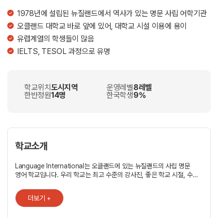
1978년에 설립된 뉴질랜드에서 역사가 있는 명문 사립 어학기관
오클랜드 대학교 바로 앞에 있어, 대학교 시설 이용에 용이
유렵계열의 학생들이 많음
IELTS, TESOL 과정으로 유명
학교위치
도시지역
운영레벨
8레벨
한반정원
14명
한국학생
9%
학교소개
Language International는 오클랜드에 있는 뉴질랜드의 사립 명문
영어 학교입니다. 우리 학교는 최고 수준의 강사진, 좋은 학교 시절, 수준
높은 영어 수업으로 학생들이 뉴질랜드에서 공부 하는 동안, 최고의
서비스를 제공할 것 입니다. 또한 체계적인 예약 시스템은 학생들과 유학
더보기 +
담당자들에게 편리 할 것입니다. 왜 외국어를 선택하는가? [수준높은
교육] 검증된 자격을 갖추고 경험이 풍부하며 친절한 선생님들이