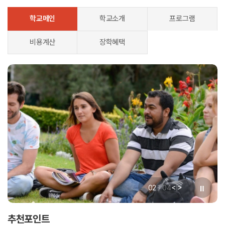
학교메인
학교소개
프로그램
비용계산
장학혜택
<
>
02
/
04
|
추천포인트