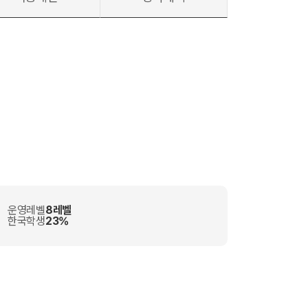
운영레벨
8레벨
한국학생
23%