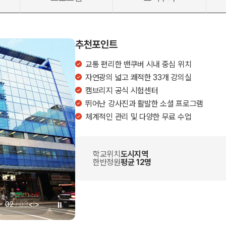
추천포인트
교통 편리한 밴쿠버 시내 중심 위치
자연광의 넓고 쾌적한 33개 강의실
캠브리지 공식 시험센터
뛰어난 강사진과 활발한 소셜 프로그램
체계적인 관리 및 다양한 무료 수업
학교위치
도시지역
한반정원
평균 12명
02
/
03
<
|
>