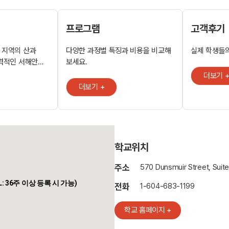
프로그램
고객후기
 지역의 산과
다양한 과정별 특징과 비용을 비교해
실제 학생들의
매력적인 서해안의
보세요.
등 다양한 경험을
더보기 
에 위치하고
더보기 +
하게 될
정 ㆍ 아카데믹
즈니스 장기과정
EIC 시험 대비반
학교위치
문화 프로그램
주소
570 Dunsmuir Street, Suit
동 아파트
AL: 36주 이상 등록 시 가능)
전화
1-604-683-1199
학교 홈페이지 +