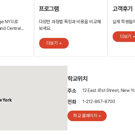
프로그램
고객후기
ege NY으로
다양한 과정별 특징과 비용을 비교해
실제 학생들의
d Central
보세요.
록 거리에 있습니다.
더보기 
램인 영어 플러스
더보기 +
악, 메이크업 등을
선생님들이 이끄는
 관람, 스포츠
미에서는 학생들이
기도 합니다.
학교위치
공합니다.
주소
12 East 41st Street, New Y
w York
전화
1-212-867-8700
학교 홈페이지 +