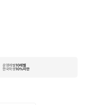
운영레벨
10레벨
한국학생
10%미만