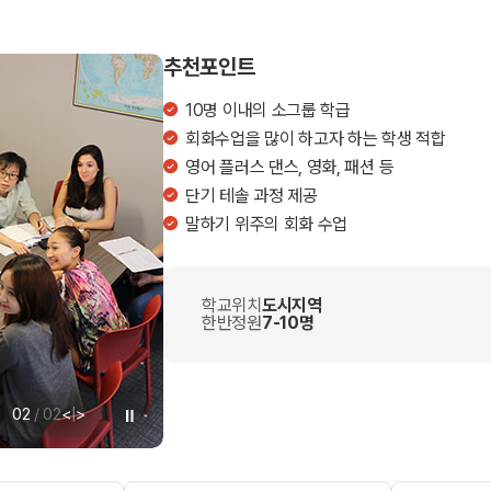
추천포인트
10명 이내의 소그룹 학급
회화수업을 많이 하고자 하는 학생 적합
영어 플러스 댄스, 영화, 패션 등
단기 테솔 과정 제공
말하기 위주의 회화 수업
학교위치
도시지역
한반정원
7-10명
02
/
02
<
|
>