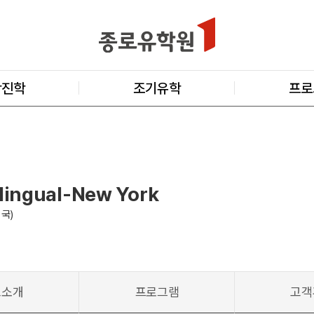
학진학
조기유학
프로
ilingual-New York
미국)
교소개
프로그램
고객