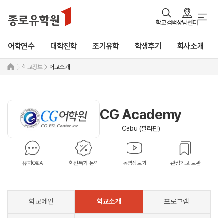
학교검색
상담센터
어학연수
대학진학
조기유학
학생후기
회사소개
학교정보
학교소개
CG Academy
Cebu (필리핀)
유학Q&A
회원특가 문의
동영상보기
관심학교 보관
학교메인
학교소개
프로그램