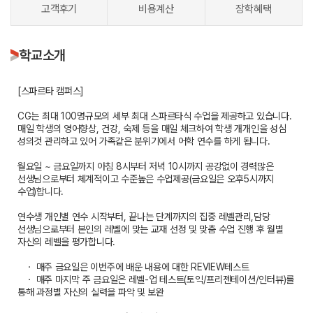
고객후기
비용계산
장학혜택
학교소개
[스파르타 캠퍼스]
CG는 최대 100명규모의 세부 최대 스파르타식 수업을 제공하고 있습니다.
매일 학생의 영어향상, 건강, 숙제 등을 매일 체크하여 학생 개개인을 성심
성의것 관리하고 있어 가족같은 분위기에서 어학 연수를 하게 됩니다.
월요일 ~ 금요일까지 아침 8시부터 저녁 10시까지 공강없이 경력많은
선생님으로부터 체계적이고 수준높은 수업제공(금요일은 오후5시까지
수업)합니다.
연수생 개인별 연수 시작부터, 끝나는 단계까지의 집중 레벨관리,담당
선생님으로부터 본인의 레벨에 맞는 교재 선정 및 맞춤 수업 진행 후 월별
자신의 레벨을 평가합니다.
ㆍ 매주 금요일은 이번주에 배운 내용에 대한 REVIEW테스트
ㆍ 매주 마지막 주 금요일은 레벨-업 테스트(토익/프리젠테이션/인터뷰)를
통해 과정별 자신의 실력을 파악 및 보완