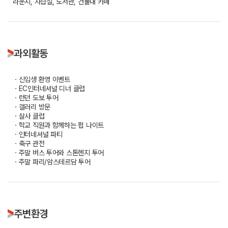
라운지, 자습실, 도서관, 건물내 카페
과외활동
ㆍ신입생 환영 이벤트
ㆍEC인터네셔널 디너 클럽
ㆍ런던 도보 투어
ㆍ갤러리 방문
ㆍ살사 클럽
ㆍ학교 직원과 함께하는 펍 나이트
ㆍ인터네셔널 파티
ㆍ축구 관전
ㆍ주말 버스 투어와 스톤헨지 투어
ㆍ주말 파리/암스테르담 투어
주변환경