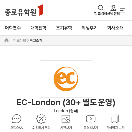
학교검색
상담센터
어학연수
대학진학
조기유학
학생후기
회사소개
학교정보
학교소개
EC-London (30+ 별도 운영)
London (영국)
유학Q&A
회원특가 문의
사진보기
동영상보기
관심학교 보관