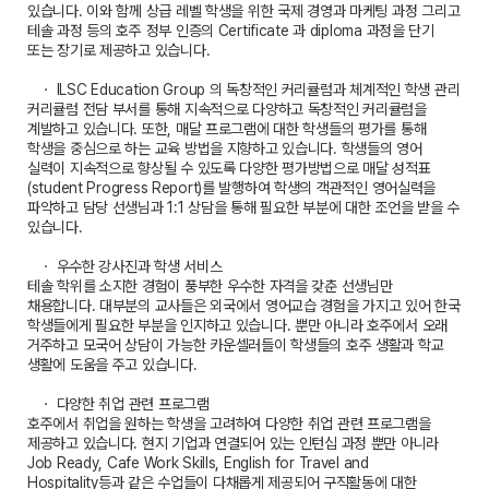
있습니다. 이와 함께 상급 레벨 학생을 위한 국제 경영과 마케팅 과정 그리고
테솔 과정 등의 호주 정부 인증의 Certificate 과 diploma 과정을 단기
또는 장기로 제공하고 있습니다.
ㆍ ILSC Education Group 의 독창적인 커리큘럼과 체계적인 학생 관리
커리큘럼 전담 부서를 통해 지속적으로 다양하고 독창적인 커리큘럼을
계발하고 있습니다. 또한, 매달 프로그램에 대한 학생들의 평가를 통해
학생을 중심으로 하는 교육 방법을 지향하고 있습니다. 학생들의 영어
실력이 지속적으로 향상될 수 있도록 다양한 평가방법으로 매달 성적표
(student Progress Report)를 발행하여 학생의 객관적인 영어실력을
파악하고 담당 선생님과 1:1 상담을 통해 필요한 부분에 대한 조언을 받을 수
있습니다.
ㆍ 우수한 강사진과 학생 서비스
테솔 학위를 소지한 경험이 풍부한 우수한 자격을 갖춘 선생님만
채용합니다. 대부분의 교사들은 외국에서 영어교습 경험을 가지고 있어 한국
학생들에게 필요한 부분을 인지하고 있습니다. 뿐만 아니라 호주에서 오래
거주하고 모국어 상담이 가능한 카운셀러들이 학생들의 호주 생활과 학교
생활에 도움을 주고 있습니다.
ㆍ 다양한 취업 관련 프로그램
호주에서 취업을 원하는 학생을 고려하여 다양한 취업 관련 프로그램을
제공하고 있습니다. 현지 기업과 연결되어 있는 인턴십 과정 뿐만 아니라
Job Ready, Cafe Work Skills, English for Travel and
Hospitality등과 같은 수업들이 다채롭게 제공되어 구직활동에 대한