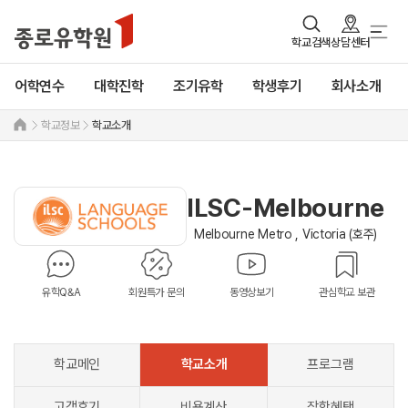
학교검색
상담센터
어학연수
대학진학
조기유학
학생후기
회사소개
학교정보
학교소개
ILSC-Melbourne
Melbourne Metro , Victoria (호주)
유학Q&A
회원특가 문의
동영상보기
관심학교 보관
학교메인
학교소개
프로그램
고객후기
비용계산
장학혜택