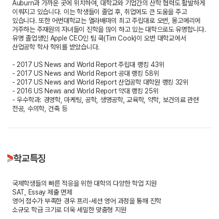
Auburn과 가까운 곳에 위치하여, 대학교와 기업간의 산학 협력도 활발하게
이뤄지고 있습니다. 이는 학생들이 졸업 후, 취업에도 큰 도움을 주고
있습니다. 또한 어번대학교는 앨라배마의 최고 주립대로 오번, 몽고메리에
거주하는 주재원의 자녀들이 진학을 많이 하고 있는 대학으로도 유명합니다.
유명 졸업생인 Apple CEO인 팀 쿡(Tim Cook)이 오번 대학교에서
산업공학 학사 학위를 받았습니다.
- 2017 US News and World Report 주립대 랭킹 43위
- 2017 US News and World Report 공대 랭킹 58위
- 2017 US News and World Report 산업공학 대학원 랭킹 32위
- 2016 US News and World Report 약대 랭킹 25위
- 우수학과: 경영학, 마케팅, 공학, 생명공학, 교육학, 약학, 보건의료 관련
전공, 수의학, 건축 등
학교특징
국제학생들의 빠른 적응을 위한 대학의 다양한 학업 지원
SAT, Essay 제출 면제
영어 점수가 부족한 경우 프리-세션 영어 과정을 통해 진학
소규모 학급 크기로 더욱 세밀한 맞춤형 지원