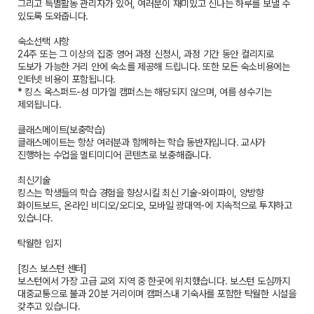
그리고 특별활동 관리자가 있어, 여러분이 재미있고 신나는 하루를 보낼 수
있도록 도와줍니다.
숙소선택 사항
24주 또는 그 이상의 집중 영어 과정 신청시, 과정 기간 동안 컬리지로
도보가 가능한 거리 안에 숙소를 제공해 드립니다. 또한 모든 숙소비용에는
인터넷 비용이 포함됩니다.
* 킹스 옥스퍼드-성 미가엘 캠퍼스는 해당되지 않으며, 여름 성수기는
제외됩니다.
클래스메이트(보충학습)
클래스메이트는 항상 여러분과 함께하는 학습 동반자입니다. 교사가
진행하는 수업을 멀티미디어 콘텐츠로 보충해줍니다.
최신기술
킹스는 학생들의 학습 경험을 향상시킬 최신 기술-와이파이, 양방향
화이트보드, 온라인 비디오/오디오, 모바일 광대역-에 지속적으로 투자하고
있습니다.
탁월한 입지
[킹스 보스턴 센터]
보스턴에서 가장 고급 교외 지역 중 한곳에 위치했습니다. 보스턴 도심까지
대중교통으로 불과 20분 거리이며 캠퍼스내 기숙사를 포함한 탁월한 시설을
갖추고 있습니다.