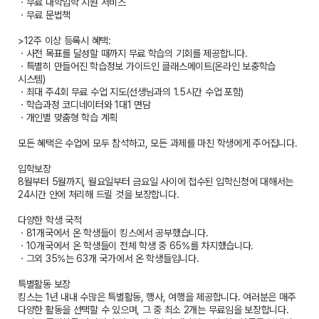
ㆍ무료 대학입학 지원 서비스
ㆍ무료 문법책
>12주 이상 등록시 혜택:
ㆍ사전 목표를 달성할 때까지 무료 학습의 기회를 제공합니다.
ㆍ특별히 만들어진 학습정보 가이드인 클래스메이트(온라인 보충학습
시스템)
ㆍ최대 주4회 무료 수업 지도(선생님과의 1.5시간 수업 포함)
ㆍ학습과정 코디네이터와 1대1 면담
ㆍ개인별 맞춤형 학습 계획
모든 혜택은 수업에 모두 참석하고, 모든 과제를 마친 학생에게 주어집니다.
입학보장
8월부터 5월까지, 월요일부터 금요일 사이에 접수된 입학신청에 대해서는
24시간 안에 처리해 드릴 것을 보장합니다.
다양한 학생 국적
ㆍ81개국에서 온 학생들이 킹스에서 공부했습니다.
ㆍ10개국에서 온 학생들이 전체 학생 중 65%를 차지했습니다.
ㆍ그외 35%는 63개 국가에서 온 학생들입니다.
특별활동 보장
킹스는 1년 내내 수많은 특별활동, 행사, 여행을 제공합니다. 여러분은 매주
다양한 활동을 선택할 수 있으며, 그 중 최소 2개는 무료임을 보장합니다.