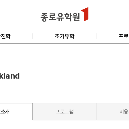
학진학
조기유학
프로
kland
교소개
프로그램
비용