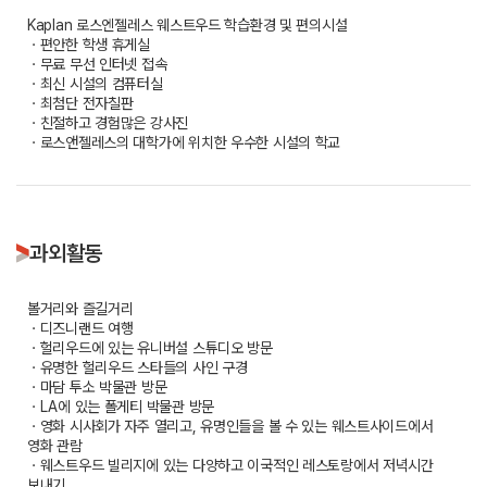
Kaplan 로스엔젤레스 웨스트우드 학습환경 및 편의시설
ㆍ편안한 학생 휴게실
ㆍ무료 무선 인터넷 접속
ㆍ최신 시설의 컴퓨터실
ㆍ최첨단 전자칠판
ㆍ친절하고 경험많은 강사진
ㆍ로스앤젤레스의 대학가에 위치한 우수한 시설의 학교
과외활동
볼거리와 즐길거리
ㆍ디즈니랜드 여행
ㆍ헐리우드에 있는 유니버설 스튜디오 방문
ㆍ유명한 헐리우드 스타들의 사인 구경
ㆍ마담 투소 박물관 방문
ㆍLA에 있는 폴게티 박물관 방문
ㆍ영화 시사회가 자주 열리고, 유명인들을 볼 수 있는 웨스트사이드에서
영화 관람
ㆍ웨스트우드 빌리지에 있는 다양하고 이국적인 레스토랑에서 저녁시간
보내기