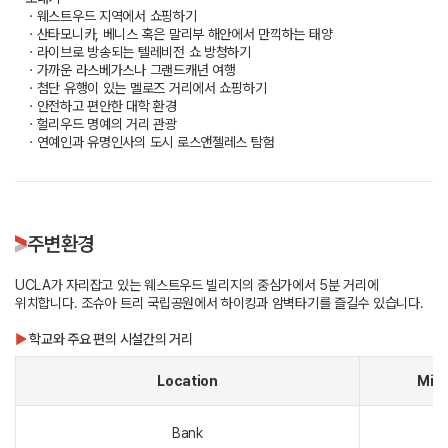
ㆍ웨스트우드 지역에서 쇼핑하기
ㆍ산타모니카, 베니스 혹은 말리부 해안에서 만끽하는 태양
ㆍ라이브로 방송되는 텔레비전 쇼 방청하기
ㆍ가까운 라스베가스나 그랜드캐년 여행
ㆍ첨단 유행이 있는 멜로즈 거리에서 쇼핑하기
ㆍ안전하고 편안한 대학 환경
ㆍ헐리우드 명예의 거리 관광
ㆍ연예인과 유명인사의 도시 로스앤젤레스 탐험
주변환경
UCLA가 자리잡고 있는 웨스트우드 빌리지의 중심가에서 5분 거리에
위치합니다. 조슈아 트리 국립공원에서 하이킹과 암벽타기를 즐길수 있습니다.
▶
학교와 주요 편의 시설간의 거리
Location
Min
Bank