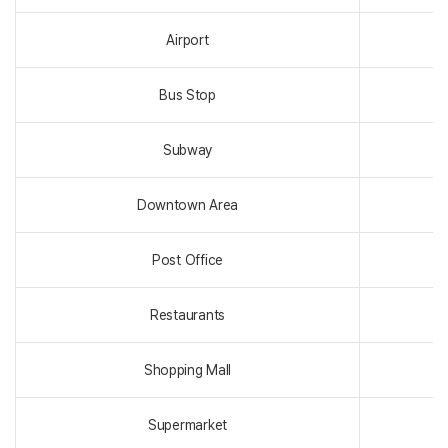
Airport
3
Bus Stop
Subway
1
Downtown Area
2
Post Office
Restaurants
Shopping Mall
1
Supermarket