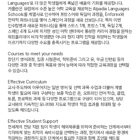
Languages’로 더 많은 학생들에게 폭넓은 배움의 기회를 제공합니다.
카플란은 유럽에서 수준 높은 어학 교육을 제공하는 Alpadia Languages
Schools를 계열사로 인수하여 프랑스어와 독일어 과정을, Enforex와
전략적 파트너십을 맺어 스페인어 과정을 새로 선보입니다. 특히 이번
인수합병과 새로운 파트너십을 통해 스위스 1개, 프랑스 1개, 독일 2개,
스페인 4개 도시에 위치한 성인 어학 센터에서 풍성한 커리어 경험을 원하는
워킹홀리데이 비자 학생뿐만 아니라 현지 대학 진학을 희망하는 학생들에
이르기까지 다양한 수요를 충족시키는 프로그램을 제공합니다.
Courses to meet your needs
장단기 영어과정, 집중 시험준비, 학위준비 그리고 유, 무급 인턴쉽 등의
다양한 과정 중 학생의 목표와 영어 능력에 따라 적합한 교육과정을 선택할
수 있습니다.
Effective Curriculum
교사 주도하에 이루어지는 일반 영어 및 선택 과목 수업과 더불어 개별
학생의 필요에 따라 구성하는 보충 학습은 온, 오프라인 언어 학습, 클럽,
토론, 프로젝트 과제 등 다양한 프로그램으로 구성이 되어 있으며, 담당
교사와의 지속적인 모니터와 지도로 학생의 학습 효과를 최대화 할 수
있도록 해드립니다.
Effective Student Support
전세계의 전담 직원 팀이 학생이 해외체류를 위하여 준비하는 단계에서부터
각자에게 맞는 최적의 숙박시설을 선택하는 과정, 현지에서 새로운 환경에
적응하는 과정까지 모든 단계에서 필요한 지원과 함께 조언을 해드릴