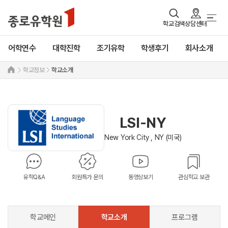
학교검색
상담센터
어학연수
대학진학
조기유학
학생후기
회사소개
학교정보
학교소개
LSI-NY
New York City , NY (미국)
유학Q&A
회원특가 문의
동영상보기
관심학교 보관
학교메인
학교소개
프로그램