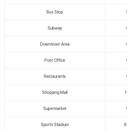
Bus Stop
5~
Subway
5~
Downtown Area
5~
Post Office
5~
Restaurants
5~
Shopping Mall
10
Supermarket
5~
Sports Stadium
60