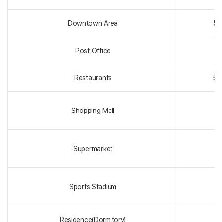
Downtown Area
5~
Post Office
Restaurants
5~
Shopping Mall
1
Supermarket
3
Sports Stadium
2
Residence(Dormitory)
2