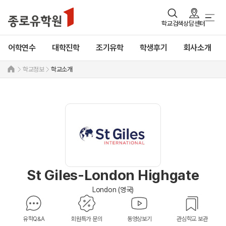
학교검색
상담센터
어학연수
대학진학
조기유학
학생후기
회사소개
학교정보
학교소개
St Giles-London Highgate
London (영국)
유학Q&A
회원특가 문의
동영상보기
관심학교 보관