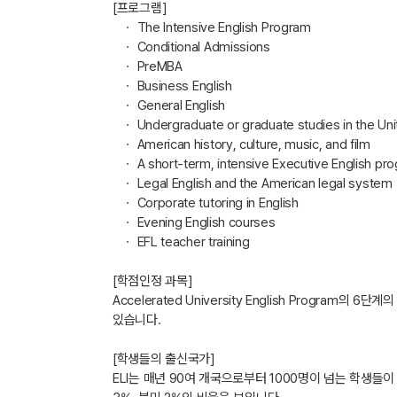
[프로그램]
ㆍ The Intensive English Program
ㆍ Conditional Admissions
ㆍ PreMBA
ㆍ Business English
ㆍ General English
ㆍ Undergraduate or graduate studies in the Uni
ㆍ American history, culture, music, and film
ㆍ A short-term, intensive Executive English pr
ㆍ Legal English and the American legal system
ㆍ Corporate tutoring in English
ㆍ Evening English courses
ㆍ EFL teacher training
[학점인정 과목]
Accelerated University English Progra
있습니다.
[학생들의 출신국가]
ELI는 매년 90여 개국으로부터 1000명이 넘는 학생들이