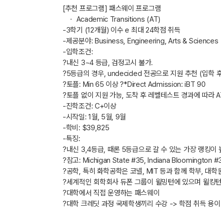
[추천 프로그램] 패스웨이 프로그램
ㆍ Academic Transitions (AT)
-3학기 (12개월) 이수 e 최대 24학점 취득
-제공분야: Business, Engineering, Arts & Sciences
-입학조건:
?내신 3~4 등급, 검정고시 불가.
?5등급의 경우, undecided 전공으로 지원 추천 (입학 
?토플: Min 65 이상 ?*Direct Admission: iBT 90
?토플 없이 지원 가능, 도착 후 레벨테스트 경과에 따라 
-진학조건: C+이상
-시작일: 1월, 5월, 9월
-학비: $39,825
-특징:
?내신 3,4등급, 때론 5등급으로 갈 수 있는 가장 랭킹이
?참고: Michigan State #35, Indiana Bloomington #3
?공학, 특히 화학공학은 코넬, MIT 등과 함께 학부, 대학원
?세계적인 회학회사 듀폰 그룹이 윌밍턴에 있으며 윌킹턴
?대학에서 직접 운영하는 패스웨이
?대학 크레딧 과정 국제학생끼리 수강 -> 학점 취득 용이