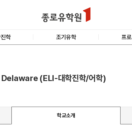
학진학
조기유학
프로
of Delaware (ELI-대학진학/어학)
학교소개