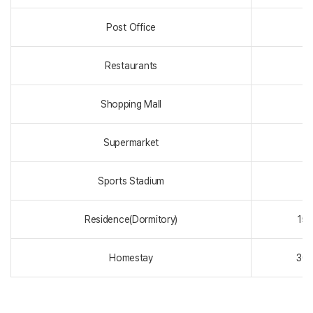
Post Office
Restaurants
Shopping Mall
Supermarket
Sports Stadium
1
Residence(Dormitory)
15
Homestay
30