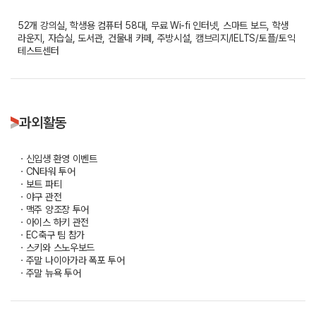
52개 강의실, 학생용 컴퓨터 58대, 무료 Wi-fi 인터넷, 스마트 보드, 학생
라운지, 자습실, 도서관, 건물내 카페, 주방시설, 캠브리지/IELTS/토플/토익
테스트센터
과외활동
ㆍ신입생 환영 이벤트
ㆍCN타워 투어
ㆍ보트 파티
ㆍ야구 관전
ㆍ맥주 양조장 투어
ㆍ아이스 하키 관전
ㆍEC축구 팀 참가
ㆍ스키와 스노우보드
ㆍ주말 나이아가라 폭포 투어
ㆍ주말 뉴욕 투어