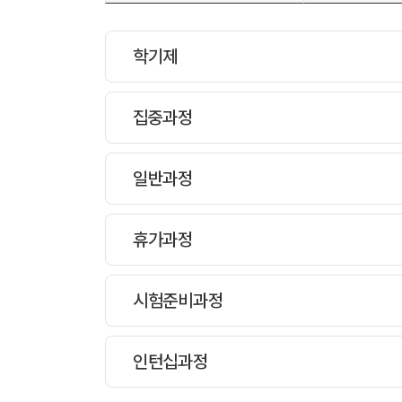
학기제
집중과정
대상나이 :
만16세이
프로그램
과정설명
일반과정
학기제 장기영어과정 (Ac
대상나이 :
만16세이
프로그램
과정설명
휴가과정
EF 학기제 어학연수는
집중영어과정 (Intensi
대상나이 :
만16세이
프로그램
여러분은 최고의 대학
50개 도시에 위치한 
다양한 친구들과 어울
과정설명
시험준비과정
다양한 최고의 프로그
32 강의/주 (1강 40
일반영어과정 (Genera
대상나이 :
만16세이
프로그램
16 일반 어학수업
과정설명
인턴십과정
4 프로젝트 수업
개강:
균형잡힌 언어 어학
기본영어과정 (Basic 
대상나이 :
만16세이
프로그램
10 특별선택수업
1월, 4월, 6월, 9월
/ 여름과정