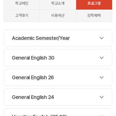
학교메인
학교소개
프로그램
고객후기
비용계산
장학혜택
Academic Semester/Year
프로그램
General English 30
대상나이 :
16세이상
프로그램
주당레슨 :
20/24/26/30레슨
General English 26
한반명수 :
평균 12명(최대 15명)
대상나이 :
16세이상
프로그램
주당레슨 :
30레슨
General English 24
과정설명
한반명수 :
평균 12명(최대 15명)
Academic Semester/Year
대상나이 :
16세이상
프로그램
주당레슨 :
26레슨