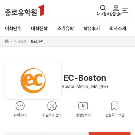
학교검색
상담센터
어학연수
대학진학
조기유학
학생후기
회사소개
학교정보
프로그램
EC-Boston
Boston Metro , MA (미국)
유학Q&A
회원특가 문의
동영상보기
관심학교 보관