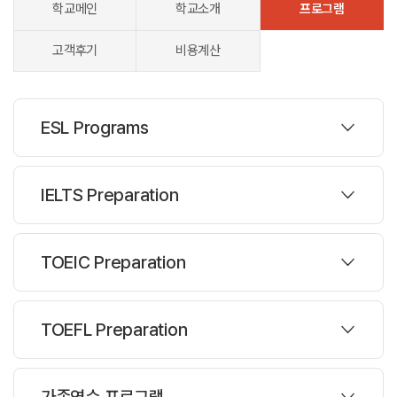
학교메인
학교소개
프로그램
고객후기
비용계산
ESL Programs
프로그램
IELTS Preparation
주당레슨 :
50레슨
프로그램
TOEIC Preparation
한반명수 :
8명
주당레슨 :
30시간
과정설명
프로그램
TOEFL Preparation
ESL Programs
과정설명
주당레슨 :
30시간
IELTS Preparation
프로그램
General ESL
가족연수 프로그램