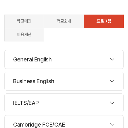
학교메인
학교소개
프로그램
비용계산
General English
프로그램
Business English
주당레슨 :
20시간
프로그램
IELTS/EAP
한반명수 :
15명
주당레슨 :
20시간
과정설명
프로그램
Cambridge FCE/CAE
한반명수 :
15명
General English (CRICOS Code: 064509G)