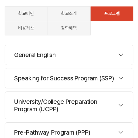
학교메인
학교소개
프로그램
비용계산
장학혜택
General English
프로그램
Speaking for Success Program (SSP)
주당레슨 :
18.75/25+CFCC/25+1:1
프로그램
University/College Preparation
한반명수 :
8-18명
Program (UCPP)
주당레슨 :
주25시간
과정설명
한반명수 :
8-18명
프로그램
일반영어 프로그램
Pre-Pathway Program (PPP)