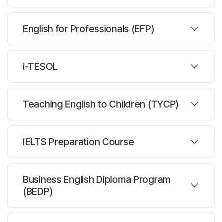
과정설명
[ 프로그램 특징 ]
주당레슨 :
주25시간
프로그램
파워스피킹 프로그램 (SSP)
English for Professionals (EFP)
ㆍ 학생 수준에 맞는 폭 넓은 수업
한반명수 :
10-18명
- Electives (선택수업)
SGIC의 SSP 프로그램은 정확한 영어 발음과 더불어 듣기,말하기에
주당레슨 :
주25시간
- Conversation Class / 1:1튜터 / 랭귀지 익스체인지
중점을 둔 스피킹 집중 프로그램 입니다.
과정설명
프로그램
i-TESOL
ㆍ 효과적인 영어학습 환경과 활기찬 수업 분위기
한반명수 :
10-18명
대학진학 프로그램 (UCPP)
- 교내 영어 사용엄수 / 체계적인 학생관리 시스템
[ 프로그램 특징 ]
주당레슨 :
주20/25시간
과정설명
프로그램
ㆍ 영어 프레젠테이션의 최강자 - 발표
SGIC의 UCPP프로그램은 Intensive English를 공부하고 나서
Teaching English to Children (TYCP)
한반명수 :
8-18명
대학진학에 필요한 영어실력을 갖추는 전문적인 대학진학 프로그램
[ 수업 기간 & 시간 ]
Pre-Pathway Program (PPP)
ㆍ 스피킹 자신감 100% 향상 - 발음과 억양 녹음 후 1:1 교정
입니다.
ㆍ 레벨당 8주 (매달 테스트를 통해 85점 이상일 경우 4주 레벨업
ㆍ 젊은 감각의 수업 스타일 - 센스있는 토론, 유투브 채널 운영, 리포터
주당레슨 :
주25시간
가능)
과정설명
체험등
프로그램
SGIC의 PPP프로그램은 UCPP 전 단계로 본 과정에 들어가기에 앞서
IELTS Preparation Course
[ 프로그램 특징 ]
한반명수 :
8-18명
ㆍ Full Time Intensive 기준 주 25시간 및 회화 클래스
보다 탄탄한 대학영어 기본기를 다지는 프로그램입니다.
통번역 프로그램 (EFP)
ㆍ 40개 이상의 최다 대학 파트너십 보유 - 캐나다 대학 최다 합격률
[ 수업 기간 & 시간 ]
주당레슨 :
주25시간
ㆍ 대학 담당자 초청 세미나
과정설명
프로그램
[ 입학 조건 ]
1. 아카데믹 글쓰기의 최강자
ㆍ 4주 (100시간) : Certificate 발급 / 8주 (200시간) : Diploma
SGIC의 EFP 프로그램은 한국말을 영어로 영어를 한국말로 동시통역,
Business English Diploma Program
한반명수 :
8-18명
발급
번역에 대해 체계적으로 공부하는 프로그램 입니다.
ㆍ 공인 점수 없이, 대학자체시험 없이 캐나다 대학 입학! (본과 입학)
성인테솔 프로그램 (iTESOL)
ㆍ 1차 : 학교 내 자체테스트 SGIC Level
2. 조건부 입학 UCPP과정을 위한 첫단계
(BEDP)
ㆍ 주 25시간
ㆍ 대학 입학 보장제(Guarantee)
ㆍ 2차 : 스피킹 테스트 필수
3. 오랜경험과 노하우로 대학영어의 기초다지기
주당레슨 :
주25시간
과정설명
[ 프로그램 특징 ]
ㆍ 에세이, 쓰기 중점 - 컬리지영어 / 리서치페이퍼 - MLA스타일
SGIC의 i-TESOL 프로그램은 영어가 모국어가 아닌 사람들에게
한반명수 :
8-18명
영어를 가르치는 성인 테솔 프로그램 입니다.