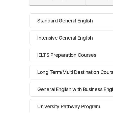
Standard General English
Intensive General English
대상나이 :
16세이상
프로그램
과정설명
IELTS Preparation Courses
스탠다드 일반 영어 (Sta
대상나이 :
16세이상
프로그램
과정설명
Long Term/Multi Destination Cour
주20레슨 수업 (Begi
인텐시브 일반 영어 (Inte
대상나이 :
16세이상
프로그램
과정설명
General English with Business Engl
CES의 표준 일반 
집중 영어 과정은 몰
IELTS 준비과정 (IELT
대상나이 :
16세이상
프로그램
중점을 둡니다.
과정설명
[수업 시간]
University Pathway Program
Intensive IELTS
수업 시간:
Long Term/Multi D
대상나이 :
16세이상
프로그램