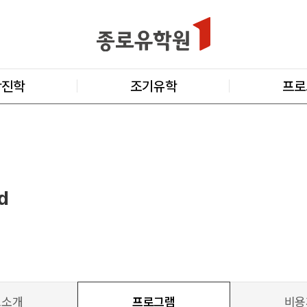
학진학
조기유학
프로
d
교소개
프로그램
비용