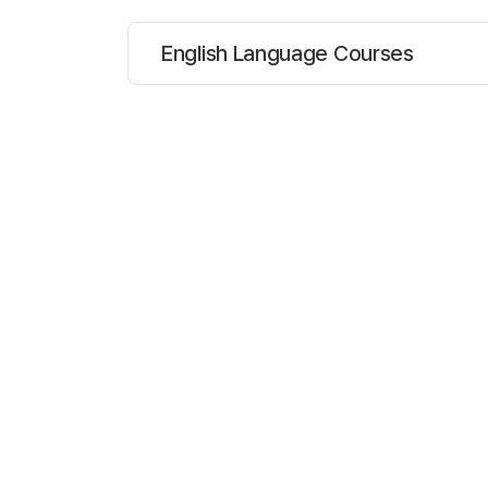
English Language Courses
대상나이 :
16세 이상
프로그램
과정설명
일반 영어 과정
전반적으로 유창한 영
일반 영어 과정에서는
사용의 유창함과 정확
우리의 목표는 다양한
열정적인 교수진들은 
일반 영어 과정: