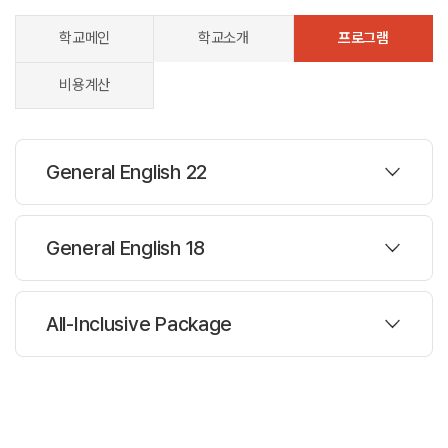
학교메인
학교소개
프로그램
비용계산
General English 22
프로그램
General English 18
주당레슨 :
22레슨
프로그램
All-Inclusive Package
한반명수 :
평균 12명
주당레슨 :
18레슨
과정설명
프로그램
한반명수 :
평균 12명
General English 22
주당레슨 :
22레슨