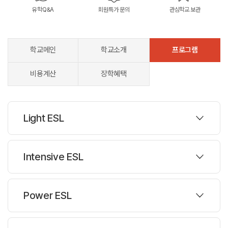
유학Q&A
회원특가 문의
관심학교 보관
학교메인
학교소개
프로그램
비용계산
장학혜택
Light ESL
프로그램
Intensive ESL
대상나이 :
18세 이상
프로그램
Power ESL
과정설명
대상나이 :
18세 이상
Light ESL