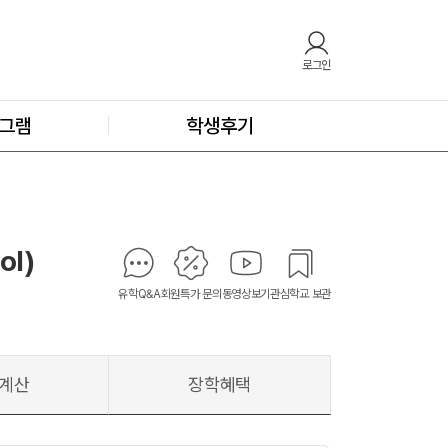
로그인
그램
학생후기
ol)
유학Q&A
회원특가 문의
동영상보기
관심학교 보관
계산
장학혜택