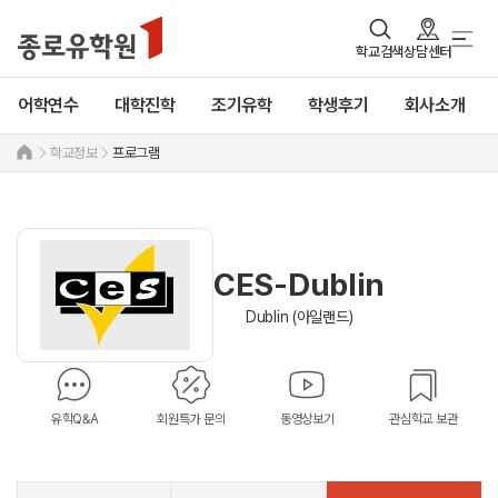
학교검색
상담센터
어학연수
대학진학
조기유학
학생후기
회사소개
학교정보
프로그램
CES-Dublin
Dublin (아일랜드)
유학Q&A
회원특가 문의
동영상보기
관심학교 보관