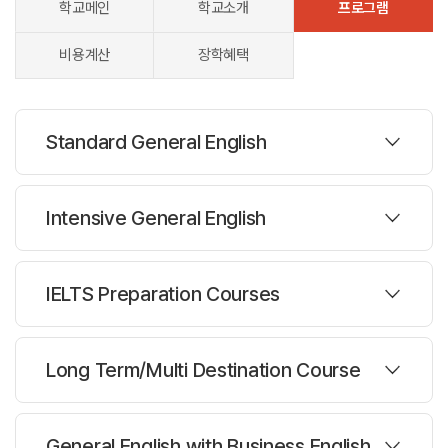
학교메인
학교소개
프로그램
비용계산
장학혜택
Standard General English
프로그램
Intensive General English
대상나이 :
16세이상
프로그램
주당레슨 :
20레슨
IELTS Preparation Courses
한반명수 :
14명
대상나이 :
16세이상
프로그램
주당레슨 :
25/26/30레슨
Long Term/Multi Destination Course
과정설명
한반명수 :
14명
스탠다드 일반 영어 (Standard General English)
대상나이 :
16세이상
프로그램
주당레슨 :
20/26/30레슨
General English with Business English
과정설명