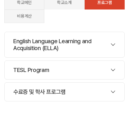
학교메인
학교소개
프로그램
비용계산
English Language Learning and
Acquisition (ELLA)
프로그램
TESL Program
과정설명
ELLA Immersion Programs 엘라 집중 프로그램
프로그램
수료증 및 학사 프로그램
과정설명
Douglas College는 메트로 밴쿠버에있는 대학 및 대학생을 대상으로
한 제 2 언어 (ESL) 를 제공합니다. ELLA (영어 학습 및 습득)
TESL Program
프로그램
프로그램의 학생들은 대학의 모든 서비스, 전문적으로 디자인 된 강좌
및 우수한 강사진을 포함한 캐나다의 고등 교육 기관에서 공부함으로써
얻을 수있는 모든 혜택을 누릴 수 있습니다.
과정설명
캐나다 또는 세계 각국에서 자신있게 영어를 제 2 언어로서 가르치는
직업을 시작하는 데 필요한 지식과 기술을 습득합니다.