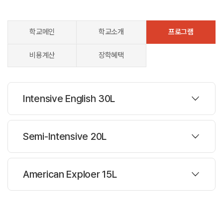
학교메인
학교소개
프로그램
비용계산
장학혜택
Intensive English 30L
프로그램
Semi-Intensive 20L
주당레슨 :
30레슨
프로그램
American Exploer 15L
한반명수 :
평균15명
주당레슨 :
20레슨
과정설명
프로그램
한반명수 :
평균15명
Intensive English