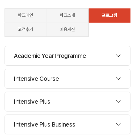
학교메인
학교소개
프로그램
고객후기
비용계산
Academic Year Programme
프로그램
Intensive Course
주당레슨 :
15/20/23/26시간
프로그램
Intensive Plus
한반명수 :
14명
주당레슨 :
20시간
과정설명
프로그램
Intensive Plus Business
한반명수 :
14명
Academic Year Program