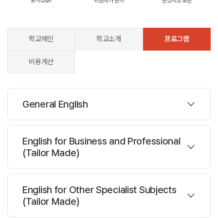
유학Q&A
회원특가 문의
관심학교 보관
학교메인
학교소개
프로그램
비용계산
General English
프로그램
English for Business and Professional
(Tailor Made)
주당레슨 :
20/30
한반명수 :
10
프로그램
English for Other Specialist Subjects
(Tailor Made)
과정설명
과정설명
Available as a part-time afternoon group course, 10 lessons