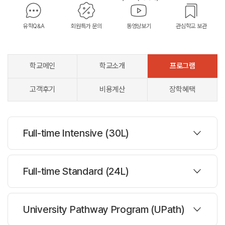
유학Q&A
회원특가 문의
동영상보기
관심학교 보관
학교메인
학교소개
프로그램
고객후기
비용계산
장학혜택
Full-time Intensive (30L)
프로그램
Full-time Standard (24L)
주당레슨 :
30레슨
프로그램
University Pathway Program (UPath)
한반명수 :
14명