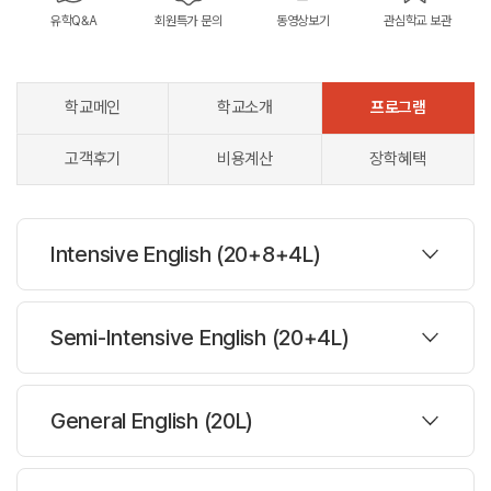
유학Q&A
회원특가 문의
동영상보기
관심학교 보관
학교메인
학교소개
프로그램
고객후기
비용계산
장학혜택
Intensive English (20+8+4L)
프로그램
Semi-Intensive English (20+4L)
대상나이 :
16세이상
프로그램
주당레슨 :
35레슨
General English (20L)
한반명수 :
평균14.5-16명
대상나이 :
16세이상
주당레슨 :
27레슨