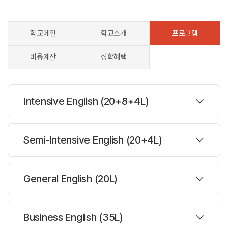
학교메인
학교소개
프로그램
비용계산
장학혜택
Intensive English (20+8+4L)
프로그램
Semi-Intensive English (20+4L)
대상나이 :
16세이상
프로그램
주당레슨 :
35레슨
General English (20L)
한반명수 :
평균14.5-16명
대상나이 :
16세이상
프로그램
주당레슨 :
27레슨
Business English (35L)
과정설명
한반명수 :
평균14.5-16명