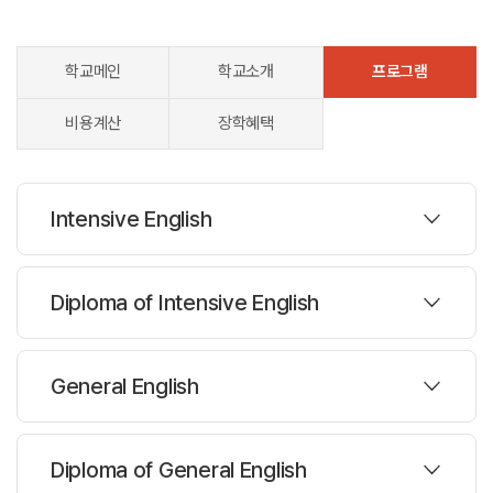
학교메인
학교소개
프로그램
비용계산
장학혜택
Intensive English
프로그램
Diploma of Intensive English
대상나이 :
16세이상
프로그램
주당레슨 :
28레슨
General English
한반명수 :
14-15
대상나이 :
16세이상
프로그램
주당레슨 :
28레슨
Diploma of General English
과정설명
한반명수 :
14-15