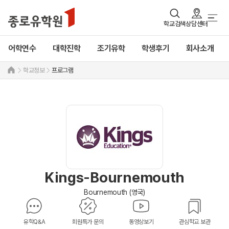
학교검색
상담센터
어학연수
대학진학
조기유학
학생후기
회사소개
학교정보
프로그램
Kings-Bournemouth
Bournemouth (영국)
유학Q&A
회원특가 문의
동영상보기
관심학교 보관