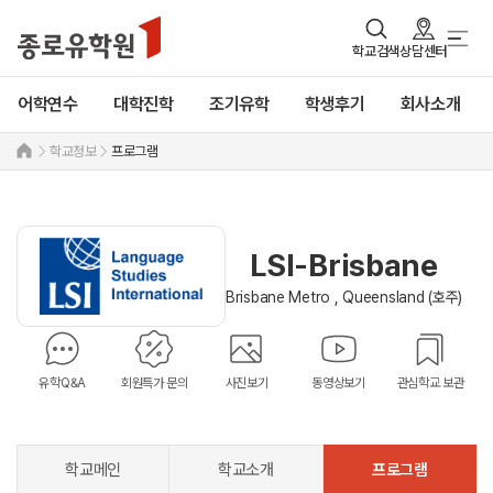
학교검색
상담센터
어학연수
대학진학
조기유학
학생후기
회사소개
학교정보
프로그램
LSI-Brisbane
Brisbane Metro , Queensland (호주)
유학Q&A
회원특가 문의
사진보기
동영상보기
관심학교 보관
학교메인
학교소개
프로그램