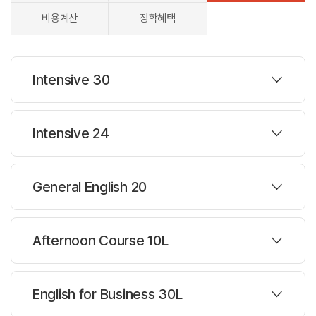
비용계산
장학혜택
Intensive 30
프로그램
Intensive 24
대상나이 :
16세이상
프로그램
주당레슨 :
30레슨
General English 20
한반명수 :
16명
대상나이 :
16세이상
프로그램
주당레슨 :
24레슨
Afternoon Course 10L
과정설명
한반명수 :
16명-18명
Intensive 30
대상나이 :
16세이상
프로그램
주당레슨 :
20레슨
English for Business 30L
과정설명
LSI의 30시간 집중강의를 통해 학생들은 이론적이면서도 실질적인
한반명수 :
16명-18명
영어를 습득하게 되며, 오후 수업은 LSI 전문 강사진의 지도 아래 한층
Intensive 24