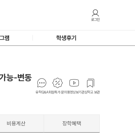
로그인
그램
학생후기
시 가능-변동
유학Q&A
회원특가 문의
동영상보기
관심학교 보관
비용계산
장학혜택