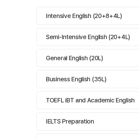
Intensive English (20+8+4L)
Semi-Intensive English (20+4L)
대상나이 :
16세이상
프로그램
과정설명
General English (20L)
집중 영어 과정
대상나이 :
16세이상
프로그램
과정설명
Business English (35L)
추천 대상: 단기간에
준집중 영어과정
대상나이 :
16세이상
프로그램
과정설명
TOEFL iBT and Academic English
단기간에 효과적이고 빠
* 본 과정은 일반영
일반 영어 과정
대상나이 :
16세이상
프로그램
과정설명
단기 집중 영어과정은 
IELTS Preparation
추천 대상: 일반영어
선택 수업 레슨으로 
* 본 과정은 방학영
비즈니스 영어 과정
대상나이 :
16세이상
프로그램
과정설명
카플란 준집중영어 과