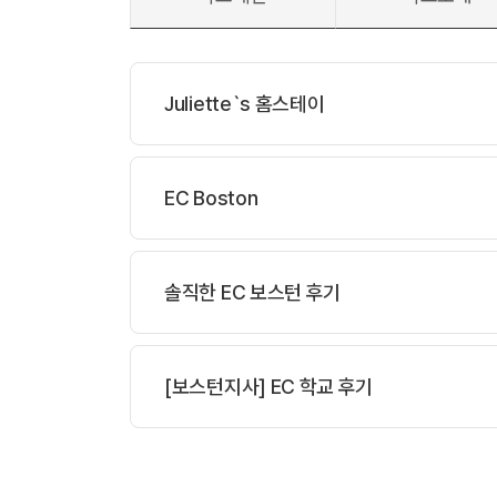
Juliette`s 홈스테이
EC Boston
솔직한 EC 보스턴 후기
장점
- Host mother
가 아주 친절하다.
-
자유로운 분위기 속에서 미국 문화(특히 음식)
[보스턴지사] EC 학교 후기
-
미국에 처음 오는 사람이 그 분위기에 쉽게 적
-
아주머니가 매우 talkative 한 분이셔서 초
단점