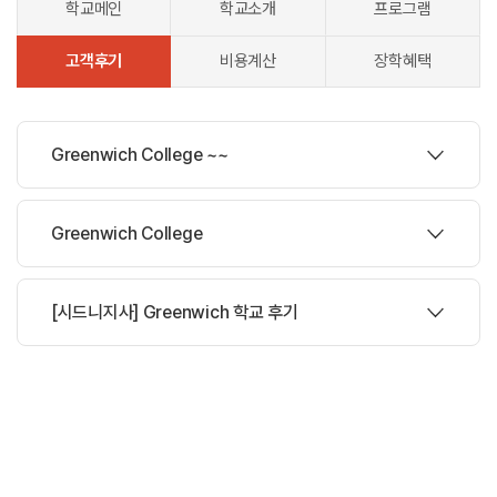
학교메인
학교소개
프로그램
고객후기
비용계산
장학혜택
Greenwich College ~~
작성자 홍*은 |
Greenwich College
작성자 강*미 |
시설도 잘 되어있고 기초부터 탄탄하게 알려주는 이곳!! Greenwich를
[시드니지사] Greenwich 학교 후기
소개합니다~!!
작성자 최*범 |
전 그린위치에서 TECSOL 과정을 수강했는데요 총 6주 코스로
구성되어 있어요, 수료증을 원하시는 한국학생들에게 좋을거 같아요.
입학전 시험으로 입학여부를 결정하기 때문에 따로 OT는 없고
간단한 설명과 함께 바로 수업을 시작 해요. 1~3주기간과 4~5주기간의
선생님이 달아요 1~3주 동안의 수업은 조금 엄숙하며, TECSOL의