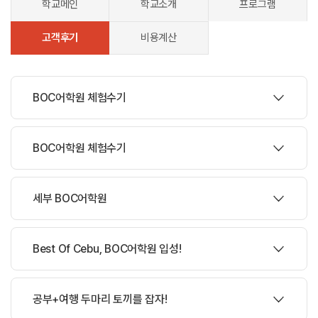
학교메인
학교소개
프로그램
고객후기
비용계산
BOC어학원 체험수기
작성자 윤*생 |
BOC어학원 체험수기
작성자 손*생 |
BOC어학원 체험수기
세부 BOC어학원
작성자 문*생 |
BOC어학원 체험수기
Best Of Cebu, BOC어학원 입성!
작성자 박*수 |
문제훈 학생의 BOC어학원 체험수기
공부+여행 두마리 토끼를 잡자!