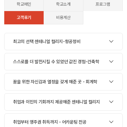
학교메인
학교소개
프로그램
고객후기
비용계산
최고의 선택 센테니얼 컬리지-항공정비
작성자 강*찬 |
스스로를 더 발전시킬 수 있었던 값진 경험-건축학
작성자 김*준 |
강*찬
Aviation Technician –Aircraft Maintenance (#
꿈을 위한 자신감과 열정을 갖게 해준 곳 - 회계학
8112)
프로그램
졸업
후
현재
Aeropol
에서
Aviation Technician
으로
근무중
작성자 윤*혁 |
김*준
/ Architectural Technician (# 3101)
프로그램
취업과 이민의 기회까지 제공해준 센테니얼 컬리지
센테니얼 컬리지를 졸업하고
, 지금 뒤를 돌아보면,
졸업
후
현재
K plan Group
에서
Architectural technician
외국인의 신분으로 캐나다에서 컬리지를 입학하고 공부하며,
으로
근무중
작성자 김*현 |
졸업하기까지 단한순간도 내겐 쉬웠거나 의미없었던 적이 없었던 것
취업부터 영주권 취득까지 - 어카운팅 전공
같다.
윤*혁 / 비즈니스-회계학과(Business Administration –