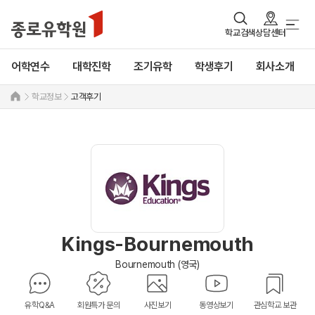
학교검색
상담센터
어학연수
대학진학
조기유학
학생후기
회사소개
학교정보
고객후기
Kings-Bournemouth
Bournemouth (영국)
유학Q&A
회원특가 문의
사진보기
동영상보기
관심학교 보관