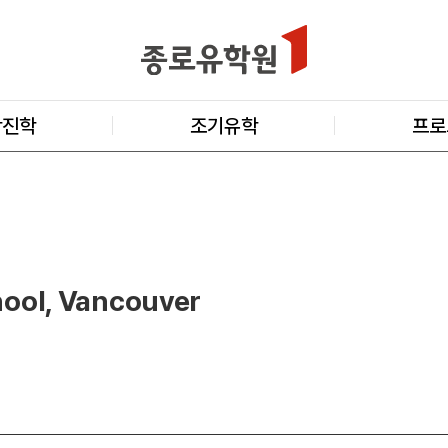
학진학
조기유학
프로
hool, Vancouver